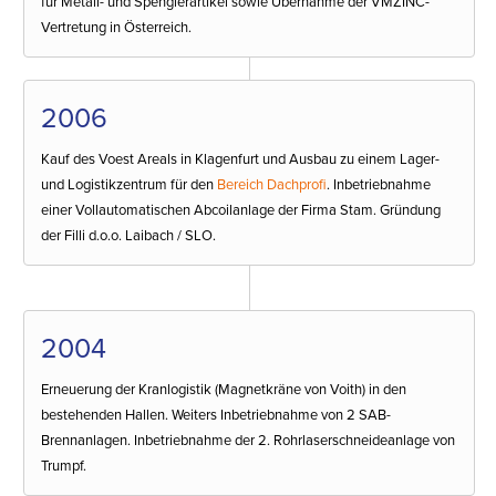
für Metall- und Spenglerartikel sowie Übernahme der VMZINC-
Vertretung in Österreich.
2006
Kauf des Voest Areals in Klagenfurt und Ausbau zu einem Lager-
und Logistikzentrum für den
Bereich Dachprofi
. Inbetriebnahme
einer Vollautomatischen Abcoilanlage der Firma Stam. Gründung
der Filli d.o.o. Laibach / SLO.
2004
Erneuerung der Kranlogistik (Magnetkräne von Voith) in den
bestehenden Hallen. Weiters Inbetriebnahme von 2 SAB-
Brennanlagen. Inbetriebnahme der 2. Rohrlaserschneideanlage von
Trumpf.