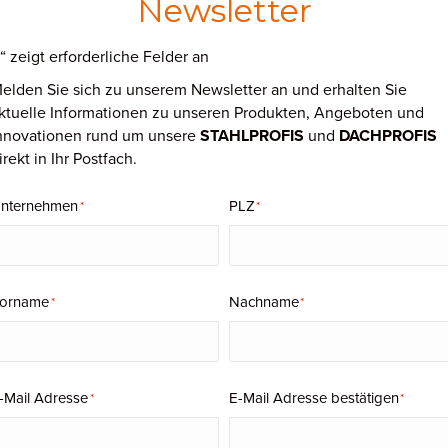
VM Building Solutions bietet
Baulösungen für Dach- u
Newsletter
Materialien spezialisiert. Zum Markenportfolio gehört
Produkte aus walzblankem sowie vorbewittertem und g
“ zeigt erforderliche Felder an
*
Fassadenbekleidung und Dachentwässerung.
elden Sie sich zu unserem Newsletter an und erhalten Sie
ktuelle Informationen zu unseren Produkten, Angeboten und
nnovationen rund um unsere
STAHLPROFIS
und
DACHPROFIS
MEHR ZU VMZINC
irekt in Ihr Postfach.
nternehmen
PLZ
*
*
orname
Nachname
*
*
-Mail Adresse
E-Mail Adresse bestätigen
*
*
© VMZINC | Hoffenscher Architekten
© VMZ