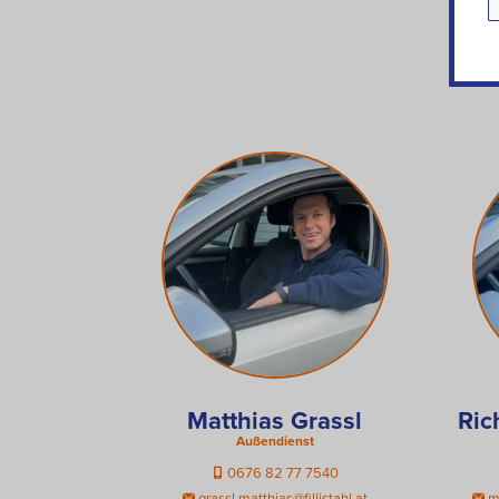
Matthias Grassl
Ric
Außendienst
0676 82 77 7540
grassl.matthias@fillistahl.at
ma