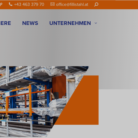
Search:
+43 463 379 70
office@fillistahl.at
IERE
NEWS
UNTERNEHMEN