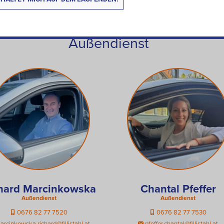
+43 1 720 37 37
dachprofi.wien@fillistahl.at
Außendienst
hard Marcinkowska
Chantal Pfeffer
Außendienst
Außendienst
0676 82 77 7520
0676 82 77 7530
rcinkowska.richard@fillistahl.at
pfeffer.chantal@fillistahl.at