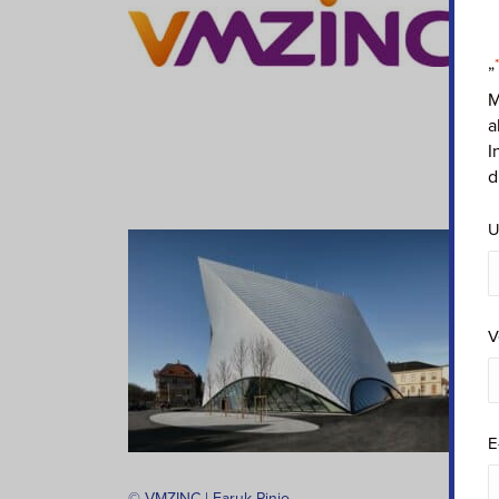
„
M
a
I
d
U
V
E
© VMZINC | Faruk Pinjo