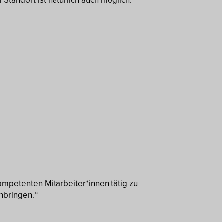
tandort ist natürlich auch möglich.
ompetenten Mitarbeiter*innen tätig zu
nbringen.
“