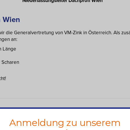
Niederlassungsleiter Dachprofi Wien
n Wien
ir die Generalvertretung von VM-Zink in Österreich. Als zusä
ngen an:
m Länge
r Scharen
ht!
t
Anmeldung zu unserem