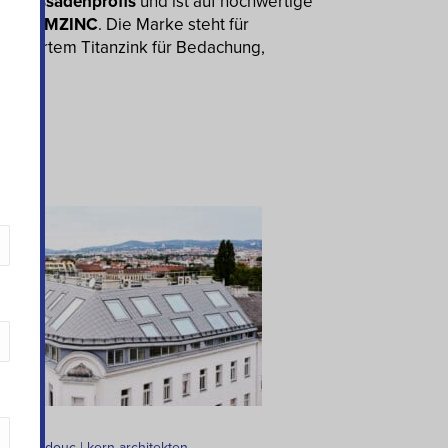
nd Fassadenprofis
und ist auf hochwertige
 auch
VMZINC
. Die Marke steht für
raviertem Titanzink für Bedachung,
INC | zdouc | kern architekten