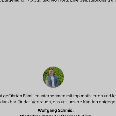
, Burgenland, NÖ Süd und NÖ Nord. Eine Selbstabholung am S
 gut geführten Familienunternehmen mit top motivierten und k
n dankbar für das Vertrauen, das uns unsere Kunden entgege
Wolfgang Schmid,